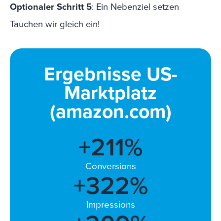
Optionaler Schritt 5
: Ein Nebenziel setzen
Tauchen wir gleich ein!
Ergebnisse US-
Marktplatz
(amazon.com)
+
211
%
Conversions
+
322
%
Impressions