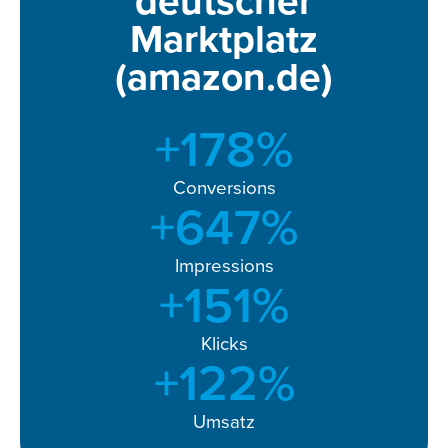
deutscher
Marktplatz
(amazon.de)
+
178
%
Conversions
+
647
%
Impressions
+
152
%
Klicks
+
137
%
Umsatz