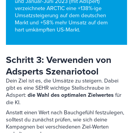
und Januar-Juni 2023 (mit Adspert)
verzeichnete ARCTIC eine +138%-ige
Umsatzsteigerung auf dem deutschen
Markt und +58% mehr Umsatz auf dem
hart umkämpften US-Markt.
Schritt 3: Verwenden von
Adsperts Szenariotool
Dein Ziel ist es, die Umsätze zu steigern. Dabei
gibt es eine SEHR wichtige Stellschraube in
Adspert:
die Wahl des optimalen Zielwertes
für
die KI.
Anstatt einen Wert nach Bauchgefühl festzulegen,
solltest du zunächst prüfen, wie sich deine
Kampagnen bei verschiedenen Ziel-Werten