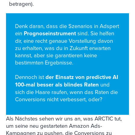
betragen).
Denk daran, dass die Szenarios in Adspert
ein
Prognoseinstrument
sind. Sie helfen
dir, eine recht genaue Vorstellung davon
zu erhalten, was du in Zukunft erwarten
kannst, aber sie garantieren keine
bestimmten Ergebnisse.
Dennoch ist
der Einsatz von predictive AI
100-mal besser als blindes Raten
und
sich die Haare raufen, wenn das Raten die
Conversions nicht verbessert, oder?
Als Nächstes sehen wir uns an, was ARCTIC tut,
um seine neu gestarteten Amazon Ads-
Kampagnen zu pushen, die Conversions zu